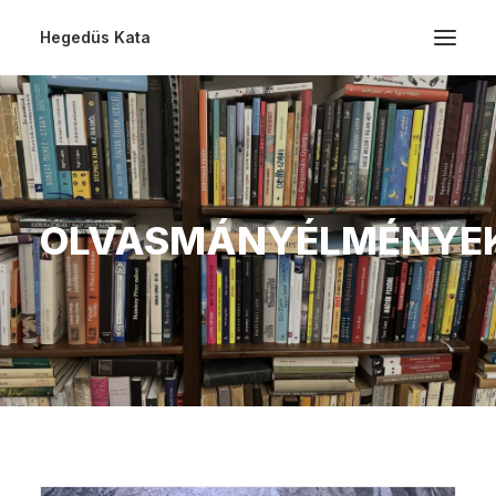
Hegedüs Kata
OLVASMÁNYÉLMÉNYE